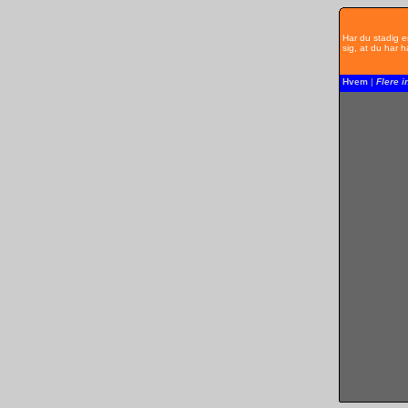
Har du stadig e
sig, at du har 
Hvem
|
Flere i