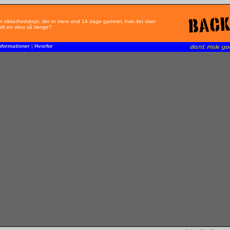
n sikkerhedskopi, der er mere end 14 dage gammel, hvis det viser
haft en virus så længe?
nformationer
|
Hvorfor